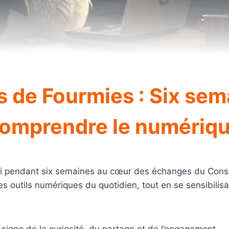
s de Fourmies : Six se
omprendre le numériq
udi pendant six semaines au cœur des échanges du Consei
s outils numériques du quotidien, tout en se sensibilis
e signe de la curiosité, du partage et de l’engagement.